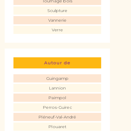
Tournage bois
Sculpture
Vannerie
Verre
Autour de
Guingamp
Lannion
Paimpol
Perros-Guirec
Pléneuf-Val-André
Plouaret