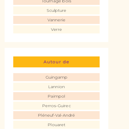
Tournage bois
Sculpture
Vannerie
Verre
Autour de
Guingamp
Lannion
Paimpol
Perros-Guirec
Pléneuf-Val-André
Plouaret