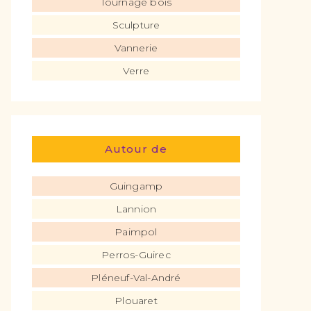
Tournage bois
Sculpture
Vannerie
Verre
Autour de
Guingamp
Lannion
Paimpol
Perros-Guirec
Pléneuf-Val-André
Plouaret