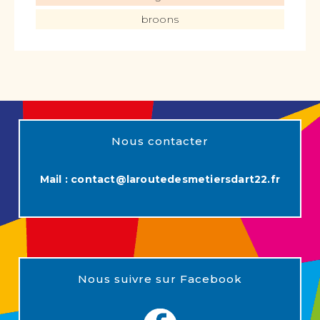
broons
Nous contacter
Mail :
contact@laroutedesmetiersdart22.fr
Nous suivre sur Facebook