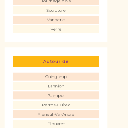
Tournage bois
Sculpture
Vannerie
Verre
Autour de
Guingamp
Lannion
Paimpol
Perros-Guirec
Pléneuf-Val-André
Plouaret