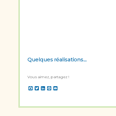
Quelques réalisations…
Vous aimez, partagez !
Facebook
Twitter
LinkedIn
Pinterest
Email