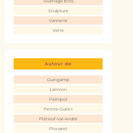
Tournage bois
Sculpture
Vannerie
Verre
Autour de
Guingamp
Lannion
Paimpol
Perros-Guirec
Pléneuf-Val-André
Plouaret