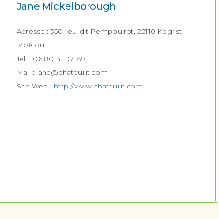
Jane Mickelborough
Adresse : 350 lieu-dit Pempoulrot, 22110 Kegrist-
Moëlou
Tel. : 06 80 41 07 89
Mail :
jane@chatquilit.com
Site Web :
http://www.chatquilit.com