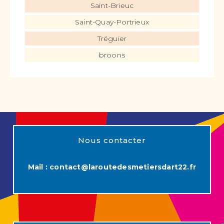
Saint-Brieuc
Saint-Quay-Portrieux
Tréguier
broons
Nous contacter
Mail :
contact@laroutedesmetiersdart22.fr