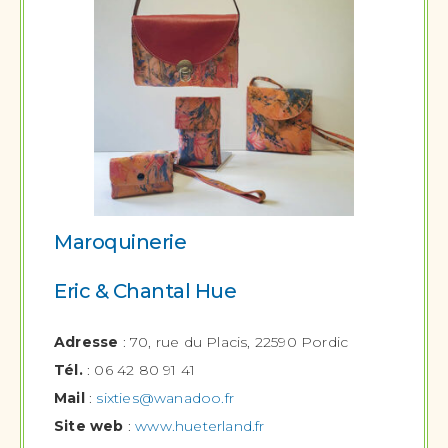
Maroquinerie
Eric & Chantal Hue
Adresse
: 70, rue du Placis, 22590 Pordic
Tél.
: 06 42 80 91 41
Mail
:
sixties@wanadoo.fr
Site web
:
www.hueterland.fr