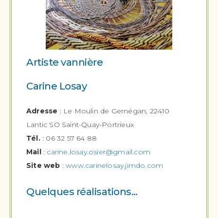
Artiste vannière
Carine Losay
Adresse
: Le Moulin de Gernégan, 22410
Lantic SO Saint-Quay-Portrieux
Tél.
: 06 32 57 64 88
Mail
:
carine.losay.osier@gmail.com
Site web
:
www.carinelosay.jimdo.com
Quelques réalisations…