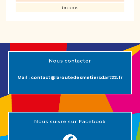
broons
Nous contacter
Mail :
contact@laroutedesmetiersdart22.fr
Nous suivre sur Facebook