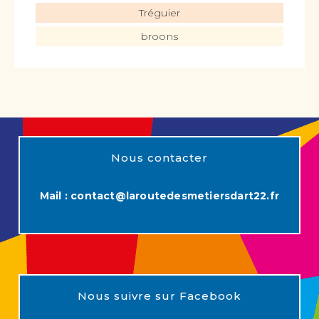
Tréguier
broons
Nous contacter
Mail :
contact@laroutedesmetiersdart22.fr
Nous suivre sur Facebook