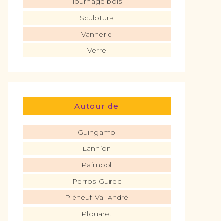
Tournage bois
Sculpture
Vannerie
Verre
Autour de
Guingamp
Lannion
Paimpol
Perros-Guirec
Pléneuf-Val-André
Plouaret