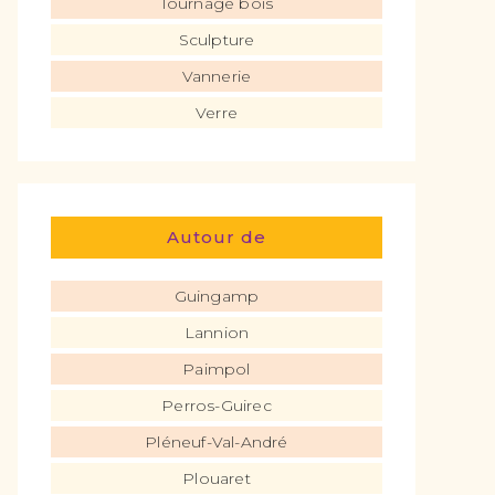
Tournage bois
Sculpture
Vannerie
Verre
Autour de
Guingamp
Lannion
Paimpol
Perros-Guirec
Pléneuf-Val-André
Plouaret