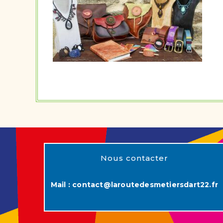
Nous contacter
Mail :
contact@laroutedesmetiersdart22.fr