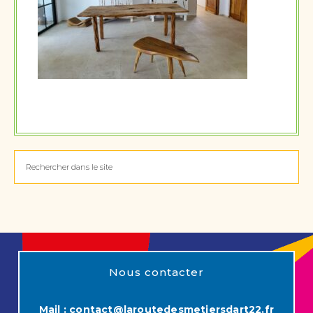
Nous contacter
Mail :
contact@laroutedesmetiersdart22.fr